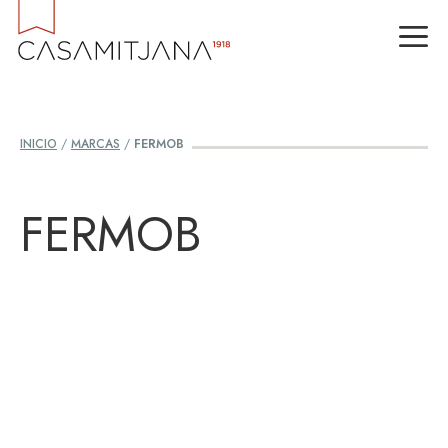
Saltar
M
al
contenido
INICIO
/
MARCAS
/
FERMOB
FERMOB