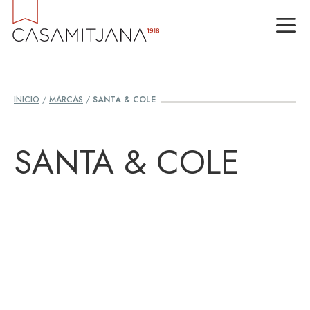
Saltar
M
al
contenido
INICIO
/
MARCAS
/
SANTA & COLE
SANTA & COLE