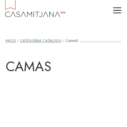
Saltar
M
al
contenido
INICIO
/
CATEGORÍAS CATÁLOGO
/
CAMAS
CAMAS