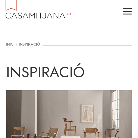
Vés
M
al
contingut
INICI
/
INSPIRACIÓ
INSPIRACIÓ