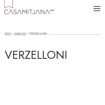
Vés
M
al
contingut
INICI
/
MARCAS
/
VERZELLONI
VERZELLONI