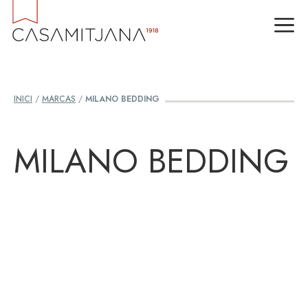
Vés
M
al
contingut
INICI
/
MARCAS
/
MILANO BEDDING
MILANO BEDDING