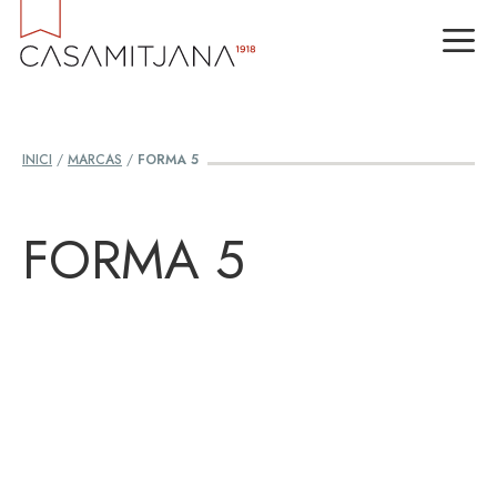
Vés
M
al
contingut
INICI
/
MARCAS
/
FORMA 5
FORMA 5