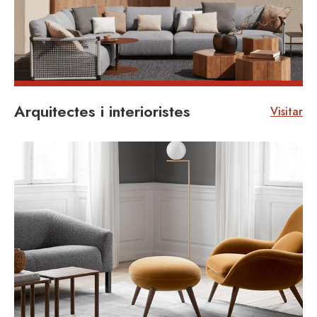
Arquitectes i interioristes
Visitar
VISITAR