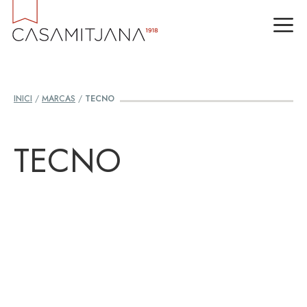
Vés
M
al
contingut
INICI
/
MARCAS
/
TECNO
TECNO