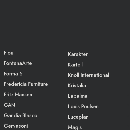
Flou
Karakter
FontanaArte
Kartell
Forma 5
Knoll International
Fredericia Furniture
Kristalia
Fritz Hansen
Lapalma
GAN
Louis Poulsen
Gandia Blasco
Luceplan
Gervasoni
Magis