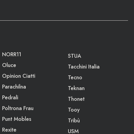
NORR11
STUA
Oluce
Tacchini Italia
Opinion Ciatti
Tecno
Parachilna
Teknan
Pedrali
Thonet
Poltrona Frau
Tooy
Punt Mobles
Tribù
Rexite
USM