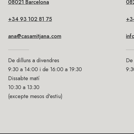
08021 Barcelona
082
+34 93 102 81 75
+3
ana@casamitjana.com
in
De dilluns a divendres
De 
9:30 a 14:00 i de 16:00 a 19:30
9:3
Dissabte matí
10:30 a 13:30
(excepte mesos d'estiu)