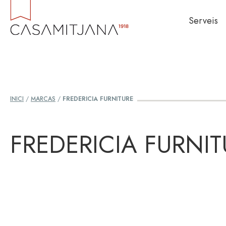
Vés
Serveis
al
contingut
INICI
/
MARCAS
/
FREDERICIA FURNITURE
FREDERICIA FURNIT