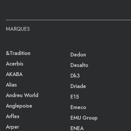
MARQUES
&Tradition
Dedon
Acerbis
Desalto
AKABA
Dk3
Alias
Driade
Andreu World
E15
Anglepoise
Emeco
Arflex
EMU Group
Arper
ENEA