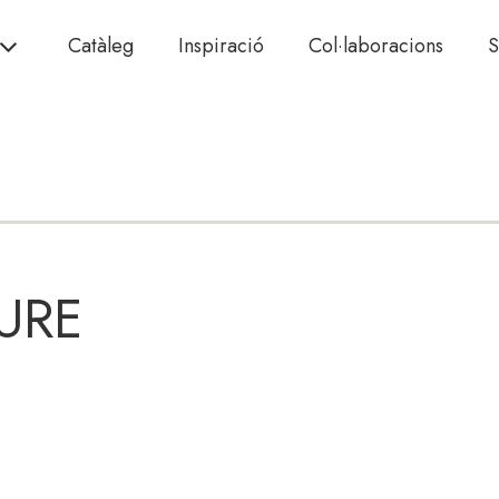
Catàleg
Inspiració
Col·laboracions
S
URE