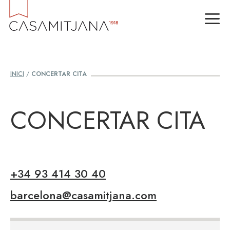
Vés
M
al
contingut
INICI
/
CONCERTAR CITA
CONCERTAR CITA
+34 93 414 30 40
barcelona@casamitjana.com