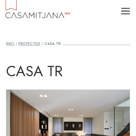
Vés
M
al
contingut
INICI
/
PROYECTOS
/
CASA TR
CASA TR